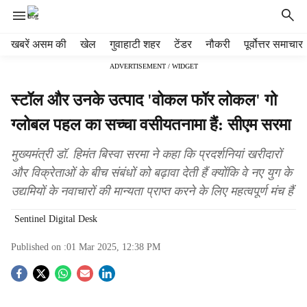
H
खबरें असम की
खेल
गुवाहाटी शहर
टेंडर
नौकरी
पूर्वोत्तर समाचार
e
ADVERTISEMENT / WIDGET
a
d
स्टॉल और उनके उत्पाद 'वोकल फॉर लोकल' गो
e
r
ग्लोबल पहल का सच्चा वसीयतनामा हैं: सीएम सरमा
m
e
मुख्यमंत्री डॉ. हिमंत बिस्वा सरमा ने कहा कि प्रदर्शनियां खरीदारों
n
और विक्रेताओं के बीच संबंधों को बढ़ावा देती हैं क्योंकि वे नए युग के
u
उद्यमियों के नवाचारों की मान्यता प्राप्त करने के लिए महत्वपूर्ण मंच हैं
i
t
Sentinel Digital Desk
e
m
Published on :
01 Mar 2025, 12:38 PM
s
S
o