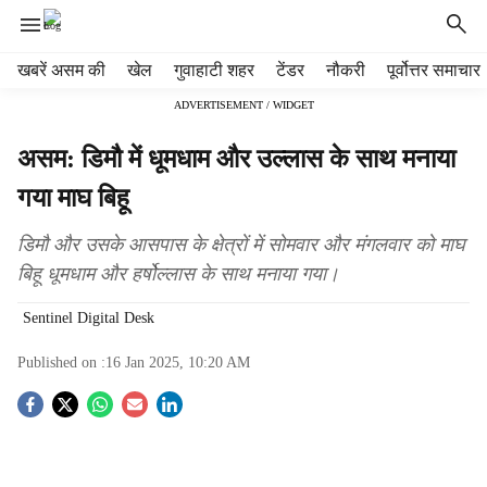
H
खबरें असम की
खेल
गुवाहाटी शहर
टेंडर
नौकरी
पूर्वोत्तर समाचार
e
ADVERTISEMENT / WIDGET
a
d
असम: डिमौ में धूमधाम और उल्लास के साथ मनाया
e
r
गया माघ बिहू
m
e
डिमौ और उसके आसपास के क्षेत्रों में सोमवार और मंगलवार को माघ
n
बिहू धूमधाम और हर्षोल्लास के साथ मनाया गया।
u
i
Sentinel Digital Desk
t
e
Published on :
16 Jan 2025, 10:20 AM
m
s
S
o