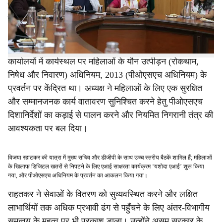
गया। इनमें महिलाओं की सुरक्षा, सशक्तिकरण, स्वास्थ्य और आर्थिक
समावेशन पर केंद्रित कार्यक्रम शामिल हैं।
चर्चा का एक महत्वपूर्ण हिस्सा असम के सभी विभागों, संस्थानों और
कार्यालयों में कार्यस्थल पर महिलाओं के यौन उत्पीड़न (रोकथाम,
निषेध और निवारण) अधिनियम, 2013 (पीओएसएच अधिनियम) के
प्रवर्तन पर केंद्रित था। अध्यक्ष ने महिलाओं के लिए एक सुरक्षित
और सम्मानजनक कार्य वातावरण सुनिश्चित करने हेतु पीओएसएच
दिशानिर्देशों का कड़ाई से पालन करने और नियमित निगरानी तंत्र की
आवश्यकता पर बल दिया।
विजया रहाटकर की यात्रा में मुख्य सचिव और डीजीपी के साथ उच्च स्तरीय बैठकें शामिल हैं; महिलाओं
के खिलाफ डिजिटल खतरों से निपटने के लिए एआई साक्षरता कार्यक्रम ‘यशोदा एआई’ शुरू किया
गया, और पीओएसएच अधिनियम के प्रवर्तन का आकलन किया गया।
राहतकर ने सेवाओं के वितरण को सुव्यवस्थित करने और लक्षित
लाभार्थियों तक अधिक प्रभावी ढंग से पहुँचने के लिए अंतर-विभागीय
समन्वय के महत्व पर भी प्रकाश डाला। उन्होंने असम सरकार के