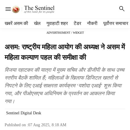
H
खबरें असम की
खेल
गुवाहाटी शहर
टेंडर
नौकरी
पूर्वोत्तर समाचार
e
ADVERTISEMENT / WIDGET
a
d
असम: राष्ट्रीय महिला आयोग की अध्यक्ष ने असम में
e
r
महिला कल्याण पहल की समीक्षा की
m
e
विजया रहाटकर की यात्रा में मुख्य सचिव और डीजीपी के साथ उच्च
n
स्तरीय बैठकें शामिल हैं; महिलाओं के खिलाफ डिजिटल खतरों से
u
निपटने के लिए एआई साक्षरता कार्यक्रम ‘यशोदा एआई’ शुरू किया
i
t
गया, और पीओएसएच अधिनियम के प्रवर्तन का आकलन किया
e
गया।
m
s
Sentinel Digital Desk
Published on :
07 Aug 2025, 8:18 AM