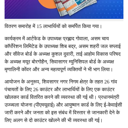
96 संख्या शिवसागर जिले के तहत 96 नंबर सिवासागर विधानसभा
संघ में नए चयनित लाभार्थियों की संख्या 48,802 है और कुल
परिवारों की संख्या 11,911 है। कार्डों को वितरित करने के लिए
वितरण समारोह में 15 लाभार्थियों को समर्पित किया गया।
कार्यक्रम में आर्टफेड के उपाध्यक्ष प्रह्लाद गोवाला, असम चाय
कॉर्पोरेशन लिमिटेड के उपाध्यक्ष शिब बद्र, असम शहरी जल सप्लाई
और सीवेज बोर्ड के अध्यक्ष कुशल दुवारी, ताई आहोम विकास परिषद
के अध्यक्ष मयूर बोरगोहैन, सिवासागर म्युनिसिपल बोर्ड के अध्यक्ष
मृणालिनी कोंवर और अन्य महत्वपूर्ण व्यक्तियों ने भी भाग लिया।
आयोजन के अनुरूप, शिवसागर नगर निगम क्षेत्र के तहत 26 गांव
पंचायतों के लिए 26 काउंटर और लाभार्थियों के लिए एक काउंटर
खोलकर कार्ड वितरित करने की व्यवस्था की गई थी। प्रधानमंत्री
उज्ज्वला योजना (पीएमयूवाई) और आयुष्मान कार्ड के लिए ई-केवाईसी
जारी करने और जनता को इस संबंध में विस्तार से जानकारी देने के
लिए अलग से दो काउंटर खोलने की भी व्यवस्था की गई।