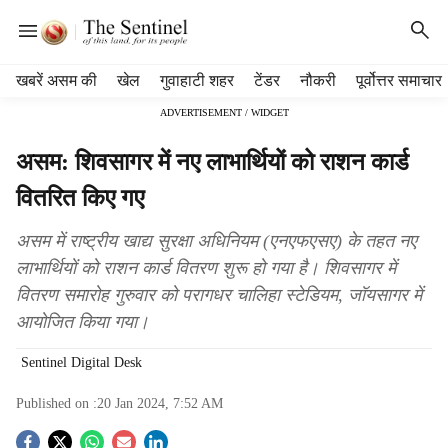
H
खबरें असम की
खेल
गुवाहाटी शहर
टेंडर
नौकरी
पूर्वोत्तर समाचार
e
ADVERTISEMENT / WIDGET
a
d
असम: शिवसागर में नए लाभार्थियों को राशन कार्ड
e
r
वितरित किए गए
m
e
असम में राष्ट्रीय खाद्य सुरक्षा अधिनियम (एनएफएसए) के तहत नए
n
लाभार्थियों को राशन कार्ड वितरण शुरू हो गया है। शिवसागर में
u
वितरण समारोह गुरुवार को परागधर चालिहा स्टेडियम, जॉयसागर में
i
t
आयोजित किया गया।
e
m
Sentinel Digital Desk
s
Published on :
20 Jan 2024, 7:52 AM