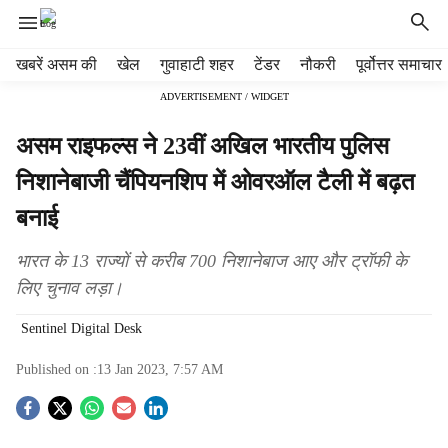
H
खबरें असम की
खेल
गुवाहाटी शहर
टेंडर
नौकरी
पूर्वोत्तर समाचार
e
ADVERTISEMENT / WIDGET
a
d
असम राइफल्स ने 23वीं अखिल भारतीय पुलिस
e
r
निशानेबाजी चैंपियनशिप में ओवरऑल टैली में बढ़त
m
बनाई
e
n
u
भारत के 13 राज्यों से करीब 700 निशानेबाज आए और ट्रॉफी के
i
लिए चुनाव लड़ा।
t
e
Sentinel Digital Desk
m
s
Published on :
13 Jan 2023, 7:57 AM
S