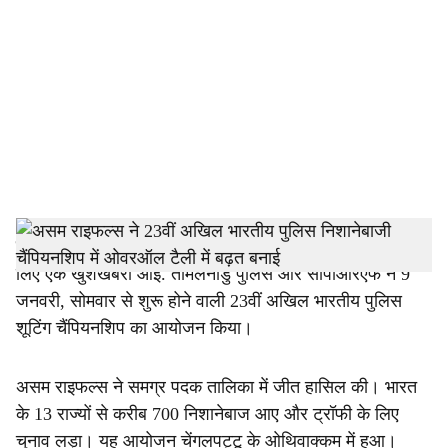
o
c
i
a
l
s
h
गुवाहाटी:
12 जनवरी, गुरुवार को असम राइफल्स की पूरी टीम के
लिए एक खुशखबरी आई. तमिलनाडु पुलिस और सीपीआरएफ ने 9
a
जनवरी, सोमवार से शुरू होने वाली 23वीं अखिल भारतीय पुलिस
r
शूटिंग चैंपियनशिप का आयोजन किया।
e
असम राइफल्स ने समग्र पदक तालिका में जीत हासिल की। भारत
के 13 राज्यों से करीब 700 निशानेबाज आए और ट्रॉफी के लिए
चुनाव लड़ा। यह आयोजन चेंगलपट्टू के ओथिवाक्कम में हुआ।