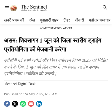
H
खबरें असम की
खेल
गुवाहाटी शहर
टेंडर
नौकरी
पूर्वोत्तर समाचार
e
ADVERTISEMENT / WIDGET
a
d
असम: शिवसागर 1 जून को जिला स्तरीय ड्राइंग
e
r
प्रतियोगिता की मेजबानी करेगा
m
e
एपीसीबी की स्वर्ण जयंती और विश्व पर्यावरण दिवस 2025 को चिह्नित
n
करने के लिए, 1 जून को शिवसागर में एक जिला स्तरीय ड्राइंग
u
प्रतियोगिता आयोजित की जाएगी।
i
t
Sentinel Digital Desk
e
m
Published on :
24 May 2025, 6:55 AM
s
S