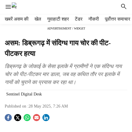
H
खबरें असम की
खेल
गुवाहाटी शहर
टेंडर
नौकरी
पूर्वोत्तर समाचार
e
ADVERTISEMENT / WIDGET
a
d
असम: डिब्रूगढ़ में संदिग्ध गाय चोर की पीट-
e
r
पीटकर हत्या
m
e
डिब्रूगढ़ के जोकाई के सेसा इलाके में ग्रामीणों ने एक संदिग्ध गाय
n
चोर को पीट-पीटकर मार डाला, जब वह कथित तौर पर इलाके में
u
गायों को चुराने का प्रयास कर रहा था।
i
t
Sentinel Digital Desk
e
m
Published on :
28 May 2025, 7:26 AM
s
S
o