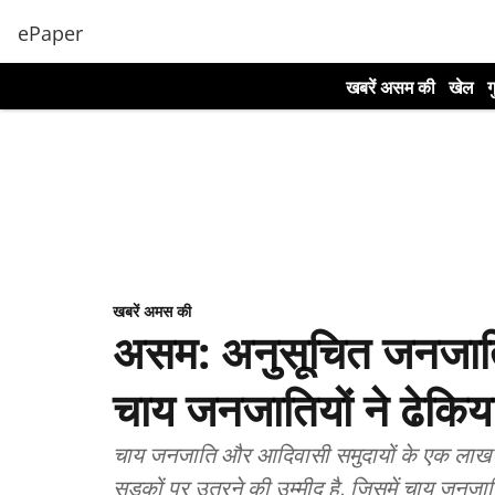
ePaper
खबरें असम की
खेल
ग
खबरें अमस की
असम: अनुसूचित जनजाति क
चाय जनजातियों ने ढेकियाज
चाय जनजाति और आदिवासी समुदायों के एक लाख स
सड़कों पर उतरने की उम्मीद है, जिसमें चाय जनजाति 