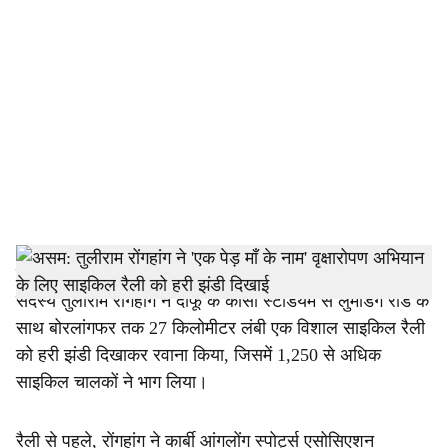
o
c
i
a
l
s
h
दीफू: कार्बी आंगलोंग स्वायत्त परिषद (केएएसी) के मुख्य कार्यकारी
सदस्य तुलीराम रोंगहांग ने दीफू के कासा स्टेडियम से लुमडिंग रोड के
a
साथ बोरलांगफर तक 27 किलोमीटर लंबी एक विशाल साइकिल रैली
r
को हरी झंडी दिखाकर रवाना किया, जिसमें 1,250 से अधिक
साइकिल चालकों ने भाग लिया।
e
रैली से पहले, रोंगहांग ने कार्बी आंगलोंग स्पोर्ट्स एसोसिएशन