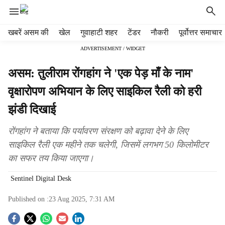
H
खबरें असम की
खेल
गुवाहाटी शहर
टेंडर
नौकरी
पूर्वोत्तर समाचार
e
ADVERTISEMENT / WIDGET
a
d
असम: तुलीराम रोंगहांग ने 'एक पेड़ माँ के नाम'
e
r
वृक्षारोपण अभियान के लिए साइकिल रैली को हरी
m
झंडी दिखाई
e
n
u
रोंगहांग ने बताया कि पर्यावरण संरक्षण को बढ़ावा देने के लिए
i
साइकिल रैली एक महीने तक चलेगी, जिसमें लगभग 50 किलोमीटर
t
का सफर तय किया जाएगा।
e
m
Sentinel Digital Desk
s
Published on :
23 Aug 2025, 7:31 AM
S