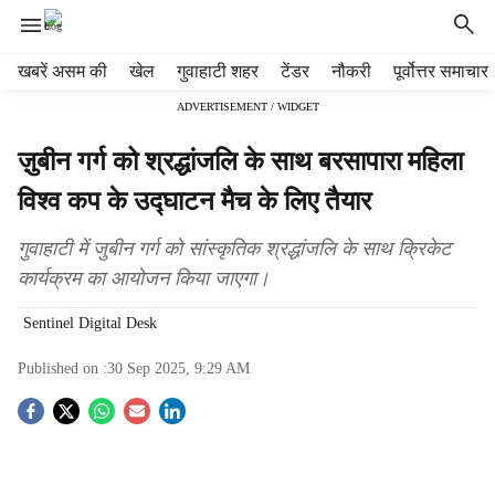
H
खबरें असम की
खेल
गुवाहाटी शहर
टेंडर
नौकरी
पूर्वोत्तर समाचार
e
ADVERTISEMENT / WIDGET
a
d
ज़ुबीन गर्ग को श्रद्धांजलि के साथ बरसापारा महिला
e
r
विश्व कप के उद्घाटन मैच के लिए तैयार
m
e
गुवाहाटी में जुबीन गर्ग को सांस्कृतिक श्रद्धांजलि के साथ क्रिकेट
n
कार्यक्रम का आयोजन किया जाएगा।
u
i
Sentinel Digital Desk
t
e
Published on :
30 Sep 2025, 9:29 AM
m
s
S
o