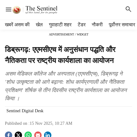
H
खबरें असम की
खेल
गुवाहाटी शहर
टेंडर
नौकरी
पूर्वोत्तर समाचार
e
ADVERTISEMENT / WIDGET
a
d
डिब्रूगढ़: एएमसीएच में अनुसंधान पद्धति और
e
r
नैतिकता पर राष्ट्रीय कार्यशाला का आयोजन
m
e
असम मेडिकल कॉलेज और अस्पताल (एएमसीएच), डिब्रूगढ़ ने
n
'शोध उत्कृष्टता को आगे बढ़ाना: शोध कार्यप्रणाली और नैतिकता
u
प्रशिक्षण' शीर्षक से तीन दिवसीय राष्ट्रीय कार्यशाला का आयोजन
i
t
किया ।
e
m
Sentinel Digital Desk
s
Published on :
15 Nov 2025, 10:27 AM