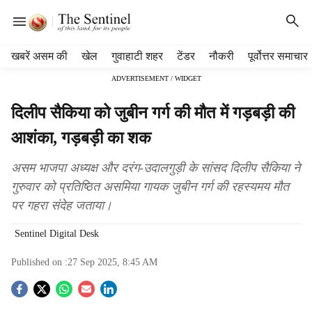
H
खबरें असम की
खेल
गुवाहाटी शहर
टेंडर
नौकरी
पूर्वोत्तर समाचार
e
ADVERTISEMENT / WIDGET
a
d
दिलीप सैकिया को जुबीन गर्ग की मौत में गड़बड़ी की
e
r
आशंका, गड़बड़ी का शक
m
e
असम भाजपा अध्यक्ष और दरंग-उदालगुड़ी के सांसद दिलीप सैकिया ने
n
गुरुवार को प्रतिष्ठित असमिया गायक जुबीन गर्ग की रहस्यमय मौत
u
पर गहरा संदेह जताया।
i
t
Sentinel Digital Desk
e
m
Published on :
27 Sep 2025, 8:45 AM
s
S