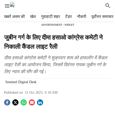
H
खबरें असम की
खेल
गुवाहाटी शहर
टेंडर
नौकरी
पूर्वोत्तर समाचार
e
ADVERTISEMENT / WIDGET
a
d
जुबीन गर्ग के लिए दीमा हसाओ कांग्रेस कमेटी ने
e
r
निकाली कैंडल लाइट रैली
m
e
दीमा हसाओ कांग्रेस कमेटी ने शुक्रवार शाम को हाफलोंग में कैंडल
n
लाइट रैली का आयोजन किया, जिसमें दिवंगत गायक जुबीन गर्ग के
u
लिए न्याय की माँग की गई।
i
t
Sentinel Digital Desk
e
m
Published on :
11 Oct 2025, 6:18 AM
s
S
o