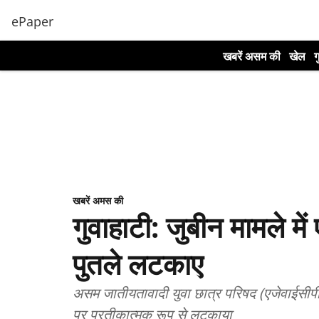
ePaper
खबरें असम की
खेल
ग
खबरें अमस की
गुवाहाटी: जुबीन मामले में
पुतले लटकाए
असम जातीयतावादी युवा छात्र परिषद (एजेवाईसीपी) ने
पर प्रतीकात्मक रूप से लटकाया