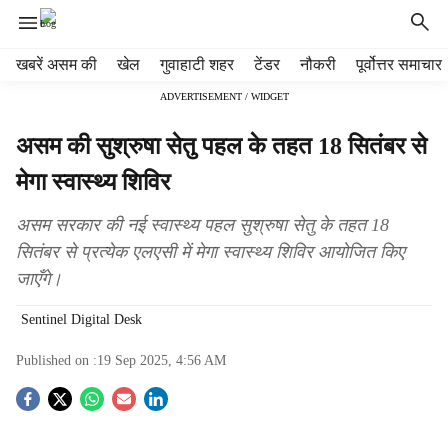
H
खबरें असम की
खेल
गुवाहाटी शहर
टेंडर
नौकरी
पूर्वोत्तर समाचार
e
ADVERTISEMENT / WIDGET
a
d
असम की सुश्रुषा सेतु पहल के तहत 18 सितंबर से
e
r
मेगा स्वास्थ्य शिविर
m
e
असम सरकार की नई स्वास्थ्य पहल सुश्रुषा सेतु के तहत 18
n
सितंबर से प्रत्येक एलएसी में मेगा स्वास्थ्य शिविर आयोजित किए
u
जाएँगे।
i
t
Sentinel Digital Desk
e
m
Published on :
19 Sep 2025, 4:56 AM
s
S
o