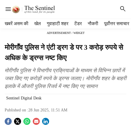
H
खबरें असम की
खेल
गुवाहाटी शहर
टेंडर
नौकरी
पूर्वोत्तर समाचार
e
ADVERTISEMENT / WIDGET
a
d
मोरीगाँव पुलिस ने एंटी ड्रग डे पर 3 करोड़ रुपये से
e
r
अधिक के ड्रग्स नष्ट किए
m
e
मोरीगाँव पुलिस ने विभागीय प्रक्रियाओं के माध्यम से विभिन्न छापों में
n
जब्त किए गए करोड़ों रुपये के ड्रग्स जलाए। मोरीगाँव शहर के बाहरी
u
इलाके में औजरी पुलिस रिजर्व में नष्ट किए गए सामान
i
t
Sentinel Digital Desk
e
m
Published on :
28 Jun 2025, 11:51 AM
s
S