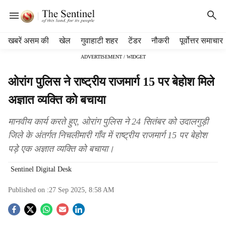
H
खबरें असम की
खेल
गुवाहाटी शहर
टेंडर
नौकरी
पूर्वोत्तर समाचार
e
ADVERTISEMENT / WIDGET
a
d
ओरांग पुलिस ने राष्ट्रीय राजमार्ग 15 पर बेहोश मिले
e
r
अज्ञात व्यक्ति को बचाया
m
e
मानवीय कार्य करते हुए, ओरांग पुलिस ने 24 सितंबर को उदालगुड़ी
n
जिले के अंतर्गत निचलीमारी गाँव में राष्ट्रीय राजमार्ग 15 पर बेहोश
u
पड़े एक अज्ञात व्यक्ति को बचाया।
i
t
Sentinel Digital Desk
e
m
Published on :
27 Sep 2025, 8:58 AM
s
S