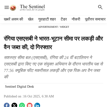
H
खबरें असम की
खेल
गुवाहाटी शहर
टेंडर
नौकरी
पूर्वोत्तर समाचार
e
ADVERTISEMENT / WIDGET
a
d
रंगिया एसएसबी ने भारत-भूटान सीमा पर लकड़ी और
e
r
वैन जब्त की, दो गिरफ्तार
m
e
सशस्त्र सीमा बल (एसएसबी), रंगिया की 24 वीं बटालियन ने
n
एसएसबी द्वारा किए गए एक संयुक्त अभियान के दौरान भारतीय पक्ष से
u
77.56 क्यूबिक फीट मकरीसल लकड़ी और एक पिक-अप वैन जब्त
i
t
की
e
m
Sentinel Digital Desk
s
Published on :
16 Oct 2025, 6:30 AM