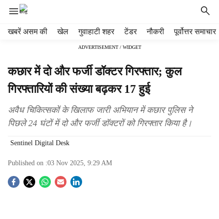
H
खबरें असम की
खेल
गुवाहाटी शहर
टेंडर
नौकरी
पूर्वोत्तर समाचार
e
ADVERTISEMENT / WIDGET
a
d
कछार में दो और फर्जी डॉक्टर गिरफ्तार; कुल
e
r
गिरफ्तारियों की संख्या बढ़कर 17 हुई
m
e
अवैध चिकित्सकों के खिलाफ जारी अभियान में कछार पुलिस ने
n
पिछले 24 घंटों में दो और फर्जी डॉक्टरों को गिरफ्तार किया है।
u
i
Sentinel Digital Desk
t
e
Published on :
03 Nov 2025, 9:29 AM
m
s
S
o