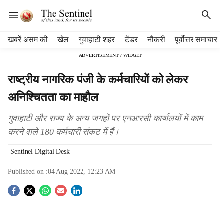
H
खबरें असम की
खेल
गुवाहाटी शहर
टेंडर
नौकरी
पूर्वोत्तर समाचार
e
ADVERTISEMENT / WIDGET
a
d
राष्ट्रीय नागरिक पंजी के कर्मचारियों को लेकर
e
r
अनिश्चितता का माहौल
m
e
गुवाहाटी और राज्य के अन्य जगहों पर एनआरसी कार्यालयों में काम
n
करने वाले 180 कर्मचारी संकट में हैं।
u
i
Sentinel Digital Desk
t
e
Published on :
04 Aug 2022, 12:23 AM
m
s
S
o