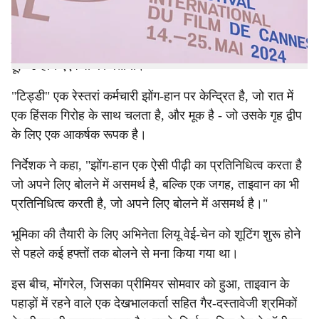
“लेकिन हम उस बिंदु पर पहुंच गए हैं जहां ताइवान की वास्तविकता
को प्रतिबिंबित करना भी उत्तेजक होना है। और मैं इससे सहमत नहीं
हूं,'' उन्होंने एएफपी को बताया।
"टिड्डी" एक रेस्तरां कर्मचारी झोंग-हान पर केन्द्रित है, जो रात में
एक हिंसक गिरोह के साथ चलता है, और मूक है - जो उसके गृह द्वीप
के लिए एक आकर्षक रूपक है।
निर्देशक ने कहा, "झोंग-हान एक ऐसी पीढ़ी का प्रतिनिधित्व करता है
जो अपने लिए बोलने में असमर्थ है, बल्कि एक जगह, ताइवान का भी
प्रतिनिधित्व करती है, जो अपने लिए बोलने में असमर्थ है।"
भूमिका की तैयारी के लिए अभिनेता लियू वेई-चेन को शूटिंग शुरू होने
से पहले कई हफ्तों तक बोलने से मना किया गया था।
इस बीच, मोंगरेल, जिसका प्रीमियर सोमवार को हुआ, ताइवान के
पहाड़ों में रहने वाले एक देखभालकर्ता सहित गैर-दस्तावेजी श्रमिकों