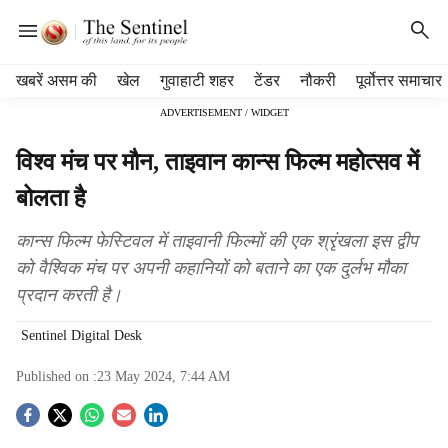
H
खबरें असम की
खेल
गुवाहाटी शहर
टेंडर
नौकरी
पूर्वोत्तर समाचार
e
ADVERTISEMENT / WIDGET
a
d
विश्व मंच पर मौन, ताइवान कान्स फिल्म महोत्सव में
e
r
बोलता है
m
e
कान्स फिल्म फेस्टिवल में ताइवानी फिल्मों की एक श्रृंखला इस द्वीप
n
को वैश्विक मंच पर अपनी कहानियों को बताने का एक दुर्लभ मौका
u
प्रदान करती है।
i
t
Sentinel Digital Desk
e
m
Published on :
23 May 2024, 7:44 AM
s
S