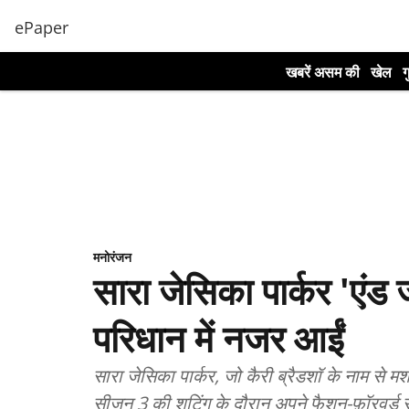
ePaper
खबरें असम की
खेल
ग
मनोरंजन
सारा जेसिका पार्कर 'एंड
परिधान में नजर आईं
सारा जेसिका पार्कर, जो कैरी ब्रैडशॉ के नाम से मशह
सीज़न 3 की शूटिंग के दौरान अपने फैशन-फ़ॉरवर्ड 