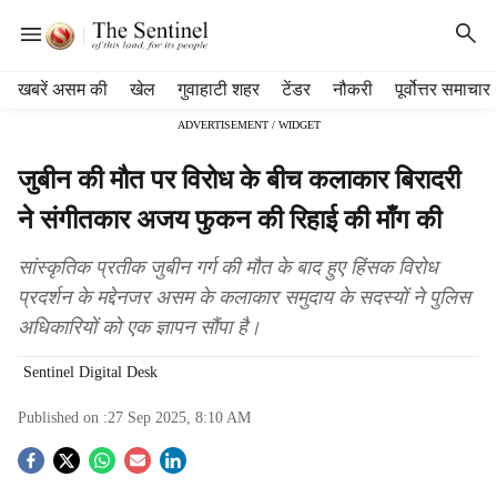
H
खबरें असम की
खेल
गुवाहाटी शहर
टेंडर
नौकरी
पूर्वोत्तर समाचार
e
ADVERTISEMENT / WIDGET
a
d
जुबीन की मौत पर विरोध के बीच कलाकार बिरादरी
e
r
ने संगीतकार अजय फुकन की रिहाई की माँग की
m
e
सांस्कृतिक प्रतीक जुबीन गर्ग की मौत के बाद हुए हिंसक विरोध
n
प्रदर्शन के मद्देनजर असम के कलाकार समुदाय के सदस्यों ने पुलिस
u
अधिकारियों को एक ज्ञापन सौंपा है।
i
t
Sentinel Digital Desk
e
m
Published on :
27 Sep 2025, 8:10 AM
s
S