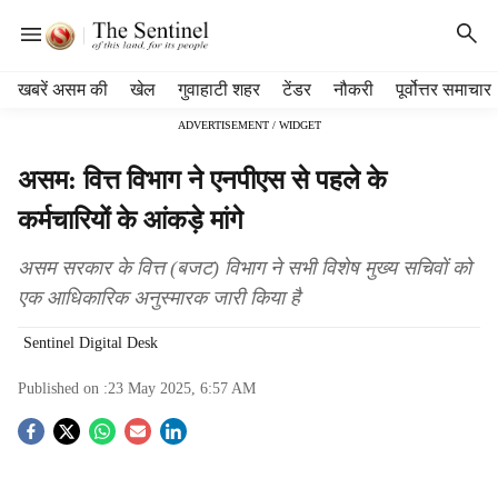
H
खबरें असम की
खेल
गुवाहाटी शहर
टेंडर
नौकरी
पूर्वोत्तर समाचार
e
ADVERTISEMENT / WIDGET
a
d
असम: वित्त विभाग ने एनपीएस से पहले के
e
r
कर्मचारियों के आंकड़े मांगे
m
e
असम सरकार के वित्त (बजट) विभाग ने सभी विशेष मुख्य सचिवों को
n
एक आधिकारिक अनुस्मारक जारी किया है
u
i
Sentinel Digital Desk
t
e
Published on :
23 May 2025, 6:57 AM
m
s
S
o