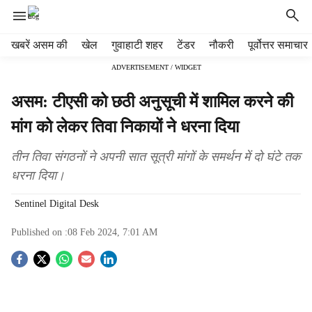
H
खबरें असम की
खेल
गुवाहाटी शहर
टेंडर
नौकरी
पूर्वोत्तर समाचार
e
ADVERTISEMENT / WIDGET
a
d
असम: टीएसी को छठी अनुसूची में शामिल करने की
e
r
मांग को लेकर तिवा निकायों ने धरना दिया
m
e
तीन तिवा संगठनों ने अपनी सात सूत्री मांगों के समर्थन में दो घंटे तक
n
धरना दिया।
u
i
Sentinel Digital Desk
t
e
Published on :
08 Feb 2024, 7:01 AM
m
s
S
o