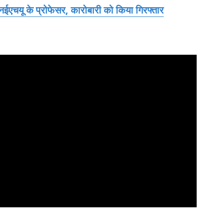
 एनईएचयू के प्रोफेसर, कारोबारी को किया गिरफ्तार