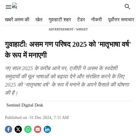
H
खबरें असम की
खेल
गुवाहाटी शहर
टेंडर
नौकरी
पूर्वोत्तर समाचार
e
ADVERTISEMENT / WIDGET
a
d
गुवाहाटी: असम गण परिषद 2025 को 'मातृभाषा वर्ष'
e
r
के रूप में मनाएगी
m
e
नए साल 2025 के करीब आने पर, एजीपी ने असम के स्वदेशी
n
समुदायों की मूल भाषाओं को बढ़ावा देने और संरक्षित करने के लिए
u
2025 को ‘मातृभाषा वर्ष’ के रूप में मनाने के अपने फैसले की घोषणा
i
t
की है।
e
m
Sentinel Digital Desk
s
Published on :
31 Dec 2024, 7:11 AM
S