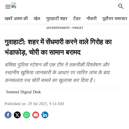
H
खबरें असम की
खेल
गुवाहाटी शहर
टेंडर
नौकरी
पूर्वोत्तर समाचार
e
ADVERTISEMENT / WIDGET
a
d
गुवाहाटी: शहर में सेंधमारी करने वाले गिरोह का
e
r
भंडाफोड़, चोरी का सामान बरामद
m
e
बसिष्ठ पुलिस स्टेशन की एक टीम ने तकनीकी विश्लेषण और
n
स्थानीय खुफिया जानकारी के आधार पर त्वरित जांच के बाद
u
कनकलता पथ चोरी मामले का खुलासा कर दिया है।
i
t
Sentinel Digital Desk
e
m
Published on :
29 Jul 2025, 9:14 AM
s
S
o