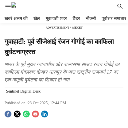
H
खबरें असम की
खेल
गुवाहाटी शहर
टेंडर
नौकरी
पूर्वोत्तर समाचार
e
ADVERTISEMENT / WIDGET
a
d
गुवाहाटी: पूर्व सीजेआई रंजन गोगोई का काफिला
e
r
दुर्घटनाग्रस्त
m
e
भारत के पूर्व मुख्य न्यायाधीश और राज्यसभा सांसद रंजन गोगोई का
n
काफिला मंगलवार दोपहर धारापुर के पास राष्ट्रीय राजमार्ग 17 पर
u
एक मामूली दुर्घटना का शिकार हो गया
i
t
Sentinel Digital Desk
e
m
Published on :
23 Oct 2025, 12:44 PM
s
S
o