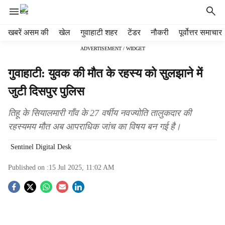
H
खबरें असम की
खेल
गुवाहाटी शहर
टेंडर
नौकरी
पूर्वोत्तर समाचार
e
ADVERTISEMENT / WIDGET
a
d
गुवाहाटी: युवक की मौत के रहस्य को सुलझाने में
e
r
जुटी दिसपुर पुलिस
m
e
तिहू के सियालमारी गाँव के 27 वर्षीय नवज्योति तालुकदार की
n
रहस्यमय मौत अब आपराधिक जांच का विषय बन गई है।
u
i
Sentinel Digital Desk
t
e
Published on :
15 Jul 2025, 11:02 AM
m
s
S
o