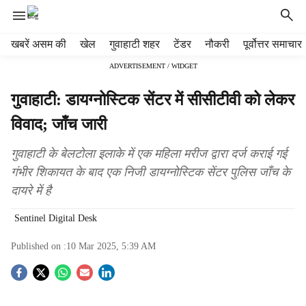
H
खबरें असम की
खेल
गुवाहाटी शहर
टेंडर
नौकरी
पूर्वोत्तर समाचार
e
ADVERTISEMENT / WIDGET
a
d
गुवाहाटी: डायग्नोस्टिक सेंटर में सीसीटीवी को लेकर
e
r
विवाद; जाँच जारी
m
e
गुवाहाटी के बेलटोला इलाके में एक महिला मरीज द्वारा दर्ज कराई गई
n
गंभीर शिकायत के बाद एक निजी डायग्नोस्टिक सेंटर पुलिस जाँच के
u
दायरे में है
i
t
Sentinel Digital Desk
e
m
Published on :
10 Mar 2025, 5:39 AM
s
S
o