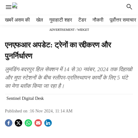
H
खबरें असम की
खेल
गुवाहाटी शहर
टेंडर
नौकरी
पूर्वोत्तर समाचार
e
ADVERTISEMENT / WIDGET
a
d
एनएफआर अपडेट: ट्रेनों का रद्दीकरण और
e
r
पुनर्निर्धारण
m
e
लुमडिंग-बदरपुर हिल सेक्शन में 14 से 30 नवंबर, 2024 तक दिहाखो
n
और मुपा स्टेशनों के बीच स्लीपर-प्रतिस्थापन कार्यों के लिए 5 घंटे
u
का मेगा ब्लॉक किया जा रहा है।
i
t
Sentinel Digital Desk
e
m
Published on :
16 Nov 2024, 11:14 AM
s
S
o