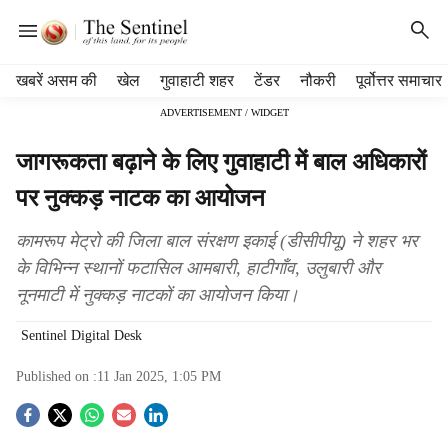
H
खबरें असम की
खेल
गुवाहाटी शहर
टेंडर
नौकरी
पूर्वोत्तर समाचार
e
ADVERTISEMENT / WIDGET
a
d
जागरूकता बढ़ाने के लिए गुवाहाटी में बाल अधिकारों
e
r
पर नुक्कड़ नाटक का आयोजन
m
e
कामरूप मेट्रो की जिला बाल संरक्षण इकाई (डीसीपीयू) ने शहर भर
n
के विभिन्न स्थानों फटासिल आमबारी, हाटीगाँव, उलुबारी और
u
नूनमाटी में नुक्कड़ नाटकों का आयोजन किया।
i
t
Sentinel Digital Desk
e
m
Published on :
11 Jan 2025, 1:05 PM
s
S