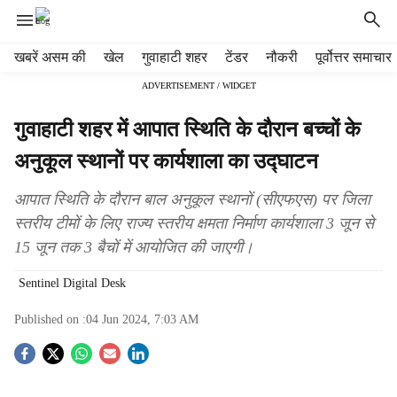
H
खबरें असम की
खेल
गुवाहाटी शहर
टेंडर
नौकरी
पूर्वोत्तर समाचार
e
ADVERTISEMENT / WIDGET
a
d
गुवाहाटी शहर में आपात स्थिति के दौरान बच्चों के
e
r
अनुकूल स्थानों पर कार्यशाला का उद्घाटन
m
e
आपात स्थिति के दौरान बाल अनुकूल स्थानों (सीएफएस) पर जिला
n
स्तरीय टीमों के लिए राज्य स्तरीय क्षमता निर्माण कार्यशाला 3 जून से
u
15 जून तक 3 बैचों में आयोजित की जाएगी।
i
t
Sentinel Digital Desk
e
m
Published on :
04 Jun 2024, 7:03 AM
s
S
o