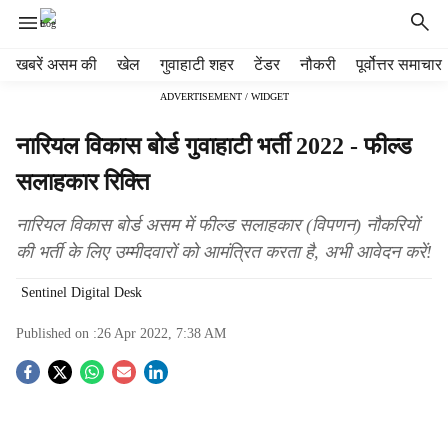
H
खबरें असम की
खेल
गुवाहाटी शहर
टेंडर
नौकरी
पूर्वोत्तर समाचार
e
ADVERTISEMENT / WIDGET
a
d
नारियल विकास बोर्ड गुवाहाटी भर्ती 2022 - फील्ड
e
r
सलाहकार रिक्ति
m
e
नारियल विकास बोर्ड असम में फील्ड सलाहकार (विपणन) नौकरियों
n
की भर्ती के लिए उम्मीदवारों को आमंत्रित करता है, अभी आवेदन करें!
u
i
Sentinel Digital Desk
t
e
Published on :
26 Apr 2022, 7:38 AM
m
s
S
o