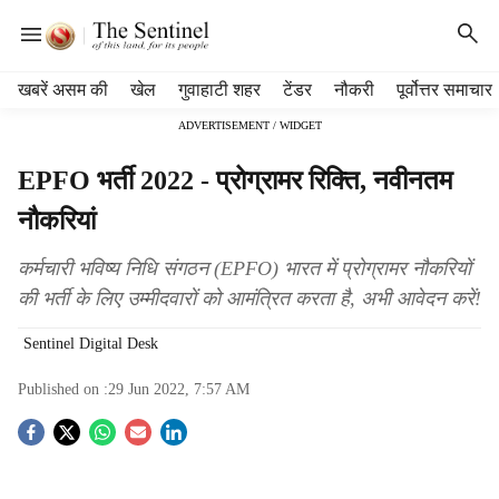
H
खबरें असम की
खेल
गुवाहाटी शहर
टेंडर
नौकरी
पूर्वोत्तर समाचार
e
ADVERTISEMENT / WIDGET
a
d
EPFO भर्ती 2022 - प्रोग्रामर रिक्ति, नवीनतम
e
r
नौकरियां
m
e
कर्मचारी भविष्य निधि संगठन (EPFO) भारत में प्रोग्रामर नौकरियों
n
की भर्ती के लिए उम्मीदवारों को आमंत्रित करता है, अभी आवेदन करें!
u
i
Sentinel Digital Desk
t
e
Published on :
29 Jun 2022, 7:57 AM
m
s
S
o