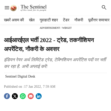
H
खबरें असम की
खेल
गुवाहाटी शहर
टेंडर
नौकरी
पूर्वोत्तर समाचार
e
ADVERTISEMENT / WIDGET
a
d
आईआरईएल भर्ती 2022 - ट्रेड, तकनीशियन
e
r
अपरेंटिस, नौकरी के अवसर
m
e
इंडियन रेयर अर्थ लिमिटेड ट्रेड, टेक्निशियन अपरेंटिस पदों पर भर्ती
n
कर रहा है. अभी अप्लाई करें!
u
i
Sentinel Digital Desk
t
e
Published on :
17 Jan 2022, 7:59 AM
m
s
S
o