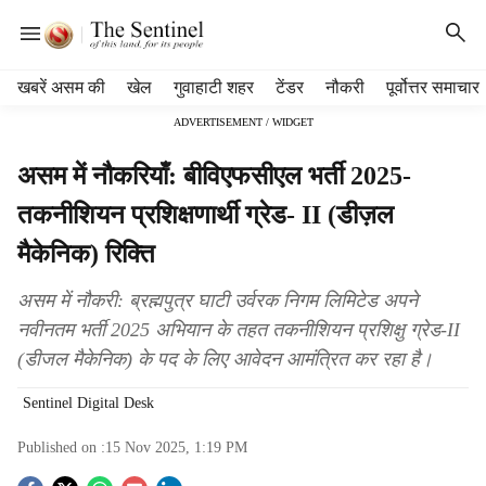
H
खबरें असम की
खेल
गुवाहाटी शहर
टेंडर
नौकरी
पूर्वोत्तर समाचार
e
ADVERTISEMENT / WIDGET
a
d
असम में नौकरियाँ: बीविएफसीएल भर्ती 2025-
e
r
तकनीशियन प्रशिक्षणार्थी ग्रेड- II (डीज़ल
m
मैकेनिक) रिक्ति
e
n
u
असम में नौकरी: ब्रह्मपुत्र घाटी उर्वरक निगम लिमिटेड अपने
i
नवीनतम भर्ती 2025 अभियान के तहत तकनीशियन प्रशिक्षु ग्रेड-II
t
(डीजल मैकेनिक) के पद के लिए आवेदन आमंत्रित कर रहा है।
e
m
Sentinel Digital Desk
s
Published on :
15 Nov 2025, 1:19 PM