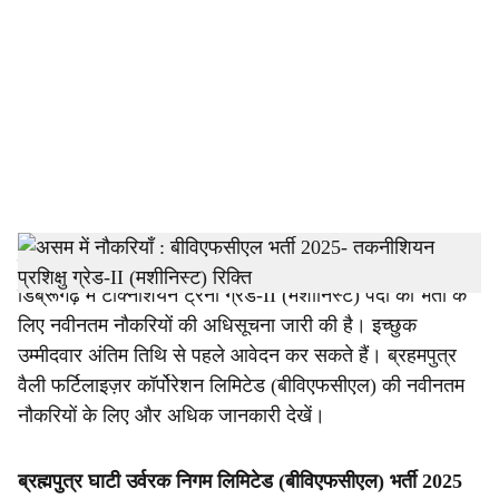
c
i
a
l
s
h
ब्रहमपुत्र वैली फर्टिलाइज़र कॉर्पोरेशन लिमिटेड (बीविएफसीएल) ने
डिब्रूगढ़ में टेक्निशियन ट्रेनी ग्रेड-II (मशीनिस्ट) पदों की भर्ती के
a
लिए नवीनतम नौकरियों की अधिसूचना जारी की है। इच्छुक
r
उम्मीदवार अंतिम तिथि से पहले आवेदन कर सकते हैं। ब्रहमपुत्र
वैली फर्टिलाइज़र कॉर्पोरेशन लिमिटेड (बीविएफसीएल) की नवीनतम
e
नौकरियों के लिए और अधिक जानकारी देखें।
ब्रह्मपुत्र घाटी उर्वरक निगम लिमिटेड (बीविएफसीएल) भर्ती 2025