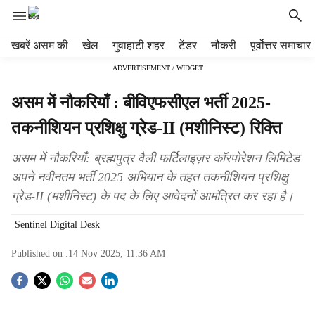
H
खबरें असम की
खेल
गुवाहाटी शहर
टेंडर
नौकरी
पूर्वोत्तर समाचार
e
ADVERTISEMENT / WIDGET
a
d
असम में नौकरियाँ : बीविएफसीएल भर्ती 2025-
e
r
तकनीशियन प्रशिक्षु ग्रेड-II (मशीनिस्ट) रिक्ति
m
e
असम में नौकरियाँ: ब्रह्मपुत्र वैली फर्टिलाइज़र कॉरपोरेशन लिमिटेड
n
अपने नवीनतम भर्ती 2025 अभियान के तहत तकनीशियन प्रशिक्षु
u
ग्रेड-II (मशीनिस्ट) के पद के लिए आवेदनों आमंत्रित कर रहा है।
i
t
Sentinel Digital Desk
e
m
Published on :
14 Nov 2025, 11:36 AM
s
S
o