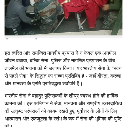
गया था, जिनकी खोपड़ी में फ्रैक्चर हो गया था। रात में घने जंगलों
और चुनौतीपूर्ण इलाकों का सामना करते हुए, सेना की टीम
घटनास्थल पर पहुँची, आवश्यक प्राथमिक उपचार और चिकित्सा
देखभाल प्रदान की, और उन्नत उपचार के लिए तेजपुर तक उनकी
सुरक्षित निकासी सुनिश्चित की।
इस त्वरित और समन्वित मानवीय प्रयास ने न केवल एक अनमोल
जीवन बचाया, बल्कि सेना, पुलिस और नागरिक प्रशासन के बीच
तालमेल की भावना को भी उजागर किया। यह भारतीय सेना के "स्वयं
से पहले सेवा" के सिद्धांत का सच्चा प्रतिबिंब है - जहाँ वीरता, करुणा
और मानवता के प्रति प्रतिबद्धता सर्वोपरि है।
भारतीय सेना ने बहादुर पुलिसकर्मी के शीघ्र स्वस्थ होने की हार्दिक
कामना की। इस अभियान ने सेवा, मानवता और राष्ट्रीय उत्तरदायित्व
की उत्कृष्ट परंपराओं को कायम रखते हुए, पूर्वोत्तर के लोगों के लिए
आश्वासन और एकजुटता के स्तंभ के रूप में सेना की भूमिका की पुष्टि
की।