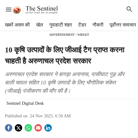
H
खबरें असम की
खेल
गुवाहाटी शहर
टेंडर
नौकरी
पूर्वोत्तर समाचार
e
ADVERTISEMENT / WIDGET
a
d
10 कृषि उत्पादों के लिए जीआई टैग प्राप्त करना
e
r
चाहती है अरुणाचल प्रदेश सरकार
m
e
अरुणाचल प्रदेश सरकार ने बागड़ा अनानास, पासीघाट गुड़ और
n
बाली चावल सहित 10 कृषि उत्पादों के लिए भौगोलिक संकेत
u
(जीआई) पंजीकरण की माँग की है।
i
t
Sentinel Digital Desk
e
m
Published on :
24 Nov 2025, 6:50 AM
s
S