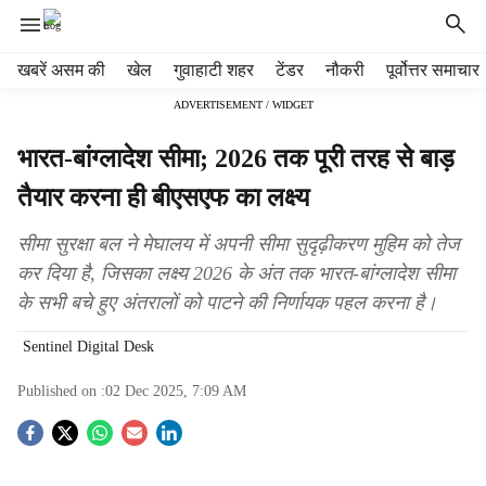
H
खबरें असम की
खेल
गुवाहाटी शहर
टेंडर
नौकरी
पूर्वोत्तर समाचार
e
ADVERTISEMENT / WIDGET
a
d
भारत-बांग्लादेश सीमा; 2026 तक पूरी तरह से बाड़
e
r
तैयार करना ही बीएसएफ का लक्ष्य
m
e
सीमा सुरक्षा बल ने मेघालय में अपनी सीमा सुदृढ़ीकरण मुहिम को तेज
n
कर दिया है, जिसका लक्ष्य 2026 के अंत तक भारत-बांग्लादेश सीमा
u
के सभी बचे हुए अंतरालों को पाटने की निर्णायक पहल करना है।
i
t
Sentinel Digital Desk
e
m
Published on :
02 Dec 2025, 7:09 AM
s
S
o