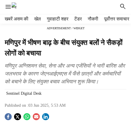
H
खबरें असम की
खेल
गुवाहाटी शहर
टेंडर
नौकरी
पूर्वोत्तर समाचार
e
ADVERTISEMENT / WIDGET
a
d
मणिपुर में भीषण बाढ़ के बीच संयुक्त बलों ने सैकड़ों
e
r
लोगों को बचाया
m
e
मणिपुर अग्निशमन सेवा, सेना और अन्य एजेंसियों ने भारी बारिश और
n
जलभराव के कारण जेएनआईएमएस में फँसे छात्रों और कर्मचारियों
u
को बचाने के लिए संयुक्त बचाव अभियान शुरू किया।
i
t
Sentinel Digital Desk
e
m
Published on :
03 Jun 2025, 5:53 AM
s
S
o