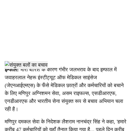
c
i
a
l
s
h
इम्फाल:
भारी बारिश के कारण गंभीर जलभराव के बाद इम्फाल में
जवाहरलाल नेहरू इंस्टीट्यूट ऑफ मेडिकल साइंसेज
a
(जेएनआईएमएस) के फँसे मेडिकल छात्रों और कर्मचारियों को बचाने
r
के लिए मणिपुर अग्निशमन सेवा, असम राइफल्स, एसडीआरएफ,
एनडीआरएफ और भारतीय सेना संयुक्त रूप से बचाव अभियान चला
e
रही है।
मणिपुर दमकल सेवा के निदेशक लैशराम नानचंद्र सिंह ने कहा, 'हमारे
करीब 47 कर्मचारियों को यहाँ तैनात किया गया है... पहले दिन करीब