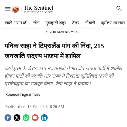
H
खबरें असम की
खेल
गुवाहाटी शहर
टेंडर
नौकरी
पूर्वोत्तर समाचार
e
ADVERTISEMENT / WIDGET
a
d
मनिक साहा ने टिप्रालैंड मांग की निंदा, 215
e
r
जनजाति सदस्य भाजपा में शामिल
m
e
कार्यक्रम के दौरान 215 मतदाताओं ने भारतीय जनता पार्टी में शामिल
n
होकर पार्टी की प्रगति और राज्य में स्थिरता सुनिश्चित करने की
u
प्रतिबद्धता को मजबूत किया, ऐसा साहा ने बताया।
i
t
Sentinel Digital Desk
e
m
Published on :
18 Feb 2026, 6:26 AM
s
S