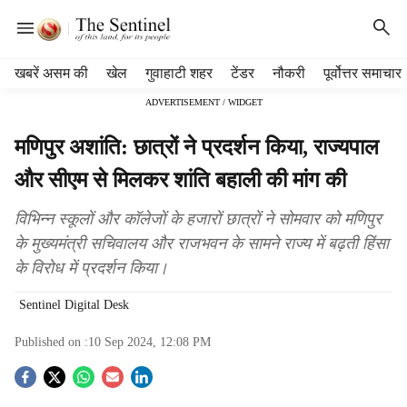
H
खबरें असम की
खेल
गुवाहाटी शहर
टेंडर
नौकरी
पूर्वोत्तर समाचार
e
ADVERTISEMENT / WIDGET
a
d
मणिपुर अशांति: छात्रों ने प्रदर्शन किया, राज्यपाल
e
r
और सीएम से मिलकर शांति बहाली की मांग की
m
e
विभिन्न स्कूलों और कॉलेजों के हजारों छात्रों ने सोमवार को मणिपुर
n
के मुख्यमंत्री सचिवालय और राजभवन के सामने राज्य में बढ़ती हिंसा
u
के विरोध में प्रदर्शन किया।
i
t
Sentinel Digital Desk
e
m
Published on :
10 Sep 2024, 12:08 PM
s
S