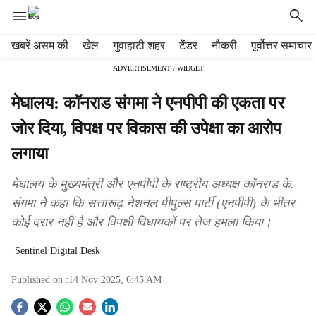
H
खबरें असम की
खेल
गुवाहाटी शहर
टेंडर
नौकरी
पूर्वोत्तर समाचार
e
ADVERTISEMENT / WIDGET
a
d
मेघालय: काॅनराड संगमा ने एनपीपी की एकता पर
e
r
जोर दिया, विपक्ष पर विकास की उपेक्षा का आरोप
m
लगाया
e
n
u
मेघालय के मुख्यमंत्री और एनपीपी के राष्ट्रीय अध्यक्ष कॉनराड के.
i
संगमा ने कहा कि सत्तारूढ़ नेशनल पीपुल्स पार्टी (एनपीपी) के भीतर
t
कोई दरार नहीं है और विपक्षी विधायकों पर तेज हमला किया।
e
m
Sentinel Digital Desk
s
Published on :
14 Nov 2025, 6:45 AM
S