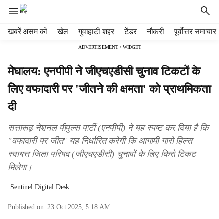
H
खबरें असम की
खेल
गुवाहाटी शहर
टेंडर
नौकरी
पूर्वोत्तर समाचार
e
ADVERTISEMENT / WIDGET
a
d
मेघालय: एनपीपी ने जीएचएडीसी चुनाव टिकटों के
e
r
लिए वफादारी पर 'जीतने की क्षमता' को प्राथमिकता
m
दी
e
n
u
सत्तारूढ़ नेशनल पीपुल्स पार्टी (एनपीपी) ने यह स्पष्ट कर दिया है कि
i
"वफादारी पर जीत" यह निर्धारित करेगी कि आगामी गारो हिल्स
t
स्वायत्त जिला परिषद (जीएचएडीसी) चुनावों के लिए किसे टिकट
e
मिलेगा।
m
s
Sentinel Digital Desk
Published on :
23 Oct 2025, 5:18 AM