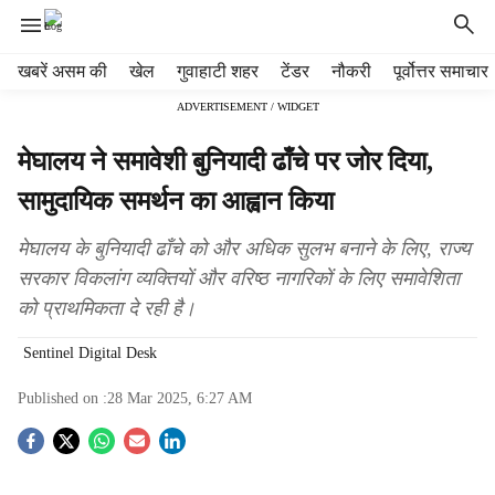
H
खबरें असम की
खेल
गुवाहाटी शहर
टेंडर
नौकरी
पूर्वोत्तर समाचार
e
ADVERTISEMENT / WIDGET
a
d
मेघालय ने समावेशी बुनियादी ढाँचे पर जोर दिया,
e
r
सामुदायिक समर्थन का आह्वान किया
m
e
मेघालय के बुनियादी ढाँचे को और अधिक सुलभ बनाने के लिए, राज्य
n
सरकार विकलांग व्यक्तियों और वरिष्ठ नागरिकों के लिए समावेशिता
u
को प्राथमिकता दे रही है।
i
t
Sentinel Digital Desk
e
m
Published on :
28 Mar 2025, 6:27 AM
s
S
o