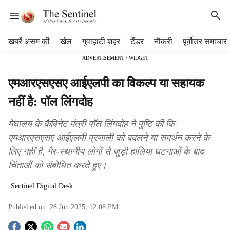
H
खबरें असम की
खेल
गुवाहाटी शहर
टेंडर
नौकरी
पूर्वोत्तर समाचार
e
ADVERTISEMENT / WIDGET
a
d
एमआरएसएसए आईएलपी का विकल्प या सहायक
e
r
नहीं है: पॉल लिंगदोह
m
e
मेघालय के कैबिनेट मंत्री पॉल लिंगदोह ने पुष्टि की कि
n
एमआरएसएसए आईएलपी प्रणाली को बदलने या समर्थन करने के
u
लिए नहीं है, गैर-स्थानीय लोगों से जुड़ी हालिया घटनाओं के बाद
i
t
चिंताओं को संबोधित करते हुए।
e
m
Sentinel Digital Desk
s
Published on :
28 Jun 2025, 12:08 PM