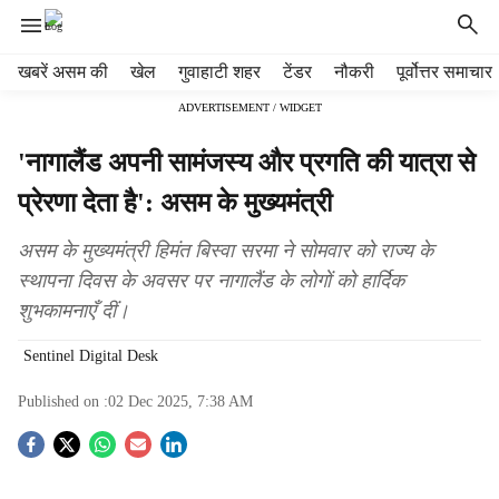
H
खबरें असम की
खेल
गुवाहाटी शहर
टेंडर
नौकरी
पूर्वोत्तर समाचार
e
ADVERTISEMENT / WIDGET
a
d
'नागालैंड अपनी सामंजस्य और प्रगति की यात्रा से
e
r
प्रेरणा देता है': असम के मुख्यमंत्री
m
e
असम के मुख्यमंत्री हिमंत बिस्वा सरमा ने सोमवार को राज्य के
n
स्थापना दिवस के अवसर पर नागालैंड के लोगों को हार्दिक
u
शुभकामनाएँ दीं।
i
t
Sentinel Digital Desk
e
m
Published on :
02 Dec 2025, 7:38 AM
s
S
o